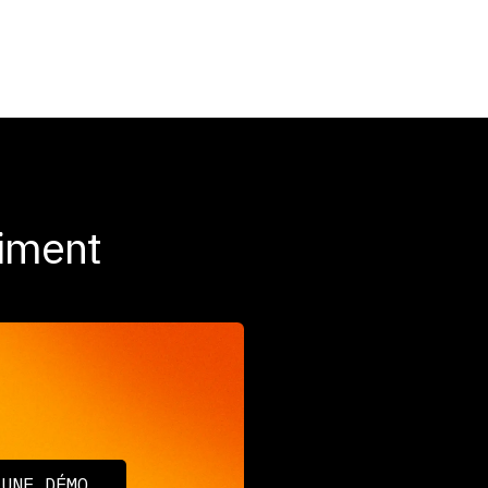
timent
 UNE DÉMO