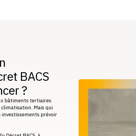
en
écret BACS
cer ?
x bâtiments tertiaires
climatisation. Mais qui
s investissements prévoir
 du Décret BACS, à