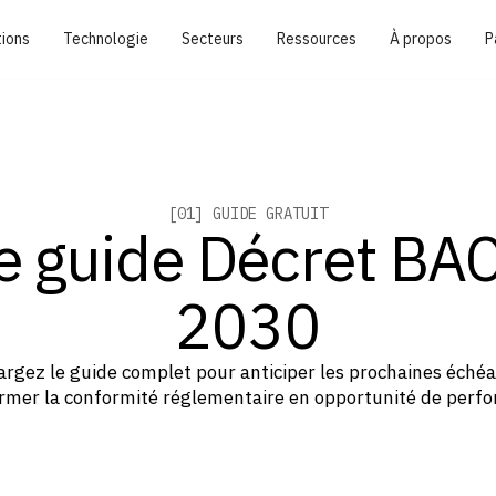
tions
Technologie
Secteurs
Ressources
À propos
P
[01] GUIDE GRATUIT
e guide Décret BA
2030
argez le guide complet pour anticiper les prochaines échéa
rmer la conformité réglementaire en opportunité de perf