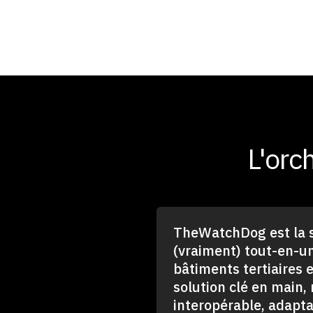
L'orc
TheWatchDog est la s
(vraiment) tout-en-u
bâtiments tertiaires e
solution clé en main,
interopérable, adaptab