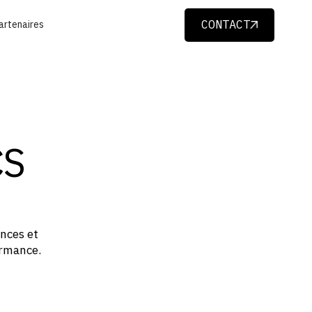
CONTACT
artenaires
CONTACT
CS
nces et
ormance.