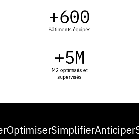
+600
Bâtiments équipés
+5M
M2 optimisés et
supervisés
Optimiser
Simplifier
Anticiper
Sé