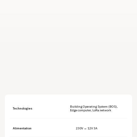
Building Operating System (BOS),
Technologies
Edge computer, LoRa network
Alimentation
230V → 12V 3A