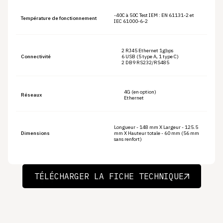
-40C à 50C Test IEM : EN 61131-2 et
Température de fonctionnement
IEC 61000-6-2
2 RJ45 Ethernet 1gbps
Connectivité
6 USB (5 type A, 1 type C)
2 DB9 RS232/RS485
4G (en option)
Réseaux
Ethernet
Longueur - 148 mm X Largeur - 125.5
Dimensions
mm X Hauteur totale - 60 mm (56 mm
sans renfort)
TÉLÉCHARGER LA FICHE TECHNIQUE
TÉLÉCHARGER LA FICHE TECHNIQUE