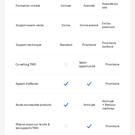
Avancée sur
Formation initiale
Incluse
Avancée
site
Inclus
Support avant-vente
Inclus
Inclus avancé
premium
Prioritaire
Support technique
Standard
Prioritaire
renforcé
Selon
Co-selling TWD
Prioritaire
opportunité
Apport d'affaires
Prioritaire
Anticipé
Accès nouveautés produits
Anticipé
+ Retours
roadmap
Mise en avant sur le site &
Prioritaire
les supports TWD