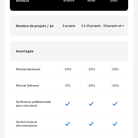
Niveaux
Bronze
Silver
Gold
Nombre de projets / an
2 projets
2 à 10 projets
10 projets et +
Avantages
Remise Hardware
-10%
-15%
-20%
Remise Software
-5%
-10%
-15%
Tarification préférentielle
pour vos clients
Accès à toute la
documentation