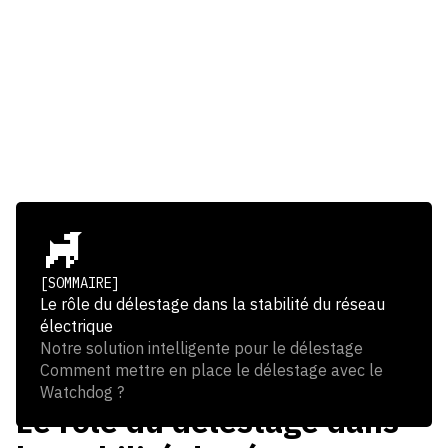
les coûts énergétiques, de
valoriser les économies
réalisées et de contribuer aux
objectifs de sobriété
énergétique.
[SOMMAIRE]
Le rôle du délestage dans la stabilité du réseau
électrique
Notre solution intelligente pour le délestage
Comment mettre en place le délestage avec le
Watchdog ?
Le rôle du délestage dans