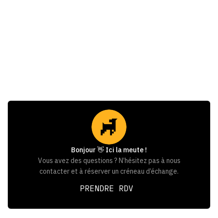
Energy management
April 7, 2025
Flexibilité énergétique : maximiser
l’efficacité énergétique de vos bâtiments
Bonjour 👋 Ici la meute !
Vous avez des questions ? N’hésitez pas à nous
contacter et à réserver un créneau d’échange.
PRENDRE RDV
PRENDRE RDV