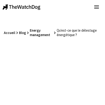
Energy
Qu’est-ce que le délestage
Accueil
Blog
management
énergétique ?
Energy management
April 7, 2025
Qu’est-ce que le délestage
énergétique ?
Manon Jouvenel