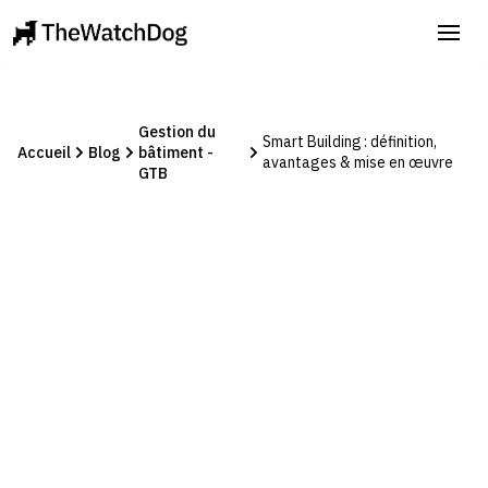
Gestion du
Smart Building : définition,
Accueil
Blog
bâtiment -
avantages & mise en œuvre
GTB
Gestion du bâtiment - GTB
November 12, 2025
Smart Building : définition,
avantages & mise en œuvre
Manon Jouvenel