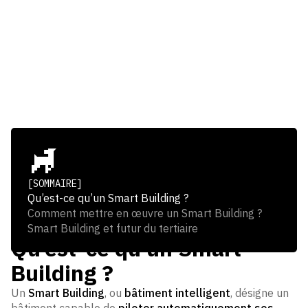
approche globale basée sur la
data et l’automatisation, au
service de la performance et de
la conformité réglementaire.
[SOMMAIRE]
Qu’est-ce qu’un Smart Building ?
Comment mettre en œuvre un Smart Building ?
Smart Building et futur du tertiaire
Qu’est-ce qu’un Smart
Building ?
Un
Smart Building
, ou
bâtiment intelligent
, désigne un
bâtiment capable de
piloter automatiquement ses