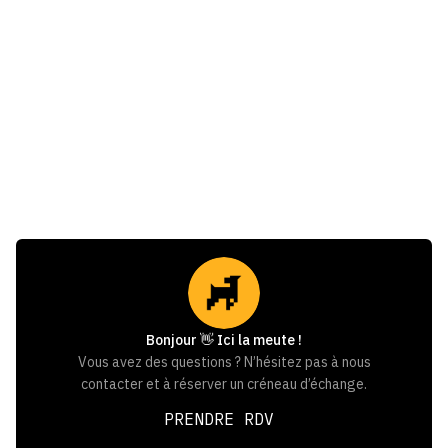
Gestion du bâtiment - GTB
January 21, 2026
Tendances GTB 2026 : intelligence,
conformité & performance
Bonjour 👋 Ici la meute !
Vous avez des questions ? N’hésitez pas à nous
contacter et à réserver un créneau d’échange.
PRENDRE RDV
PRENDRE RDV